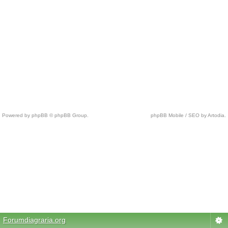
Powered by phpBB © phpBB Group.
phpBB Mobile / SEO by Artodia.
c
h
e
a
p
n
f
l
j
e
Forumdiagraria.org
r