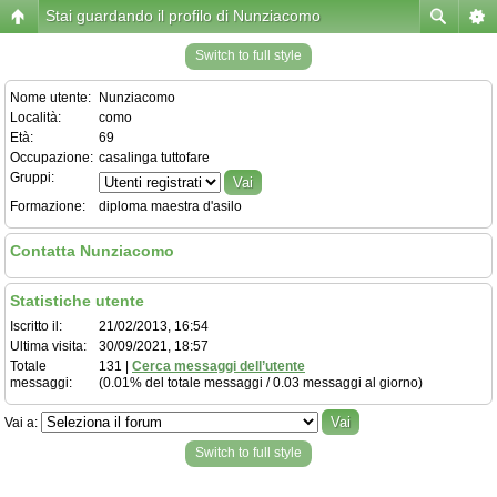
Stai guardando il profilo di Nunziacomo
Switch to full style
Nome utente:
Nunziacomo
Località:
como
Età:
69
Occupazione:
casalinga tuttofare
Gruppi:
Formazione:
diploma maestra d'asilo
Contatta Nunziacomo
Statistiche utente
Iscritto il:
21/02/2013, 16:54
Ultima visita:
30/09/2021, 18:57
Totale
131 |
Cerca messaggi dell’utente
messaggi:
(0.01% del totale messaggi / 0.03 messaggi al giorno)
Vai a:
Switch to full style