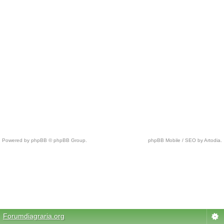
Powered by phpBB © phpBB Group.
phpBB Mobile / SEO by Artodia.
c
h
e
a
p
n
Forumdiagraria.org
f
l