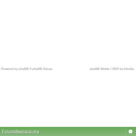
Powered by phpBB © phpBB Group.
phpBB Mobile / SEO by Artodia.
c
h
e
a
p
n
f
l
j
e
Forumdiagraria.org
r