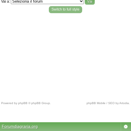
Vai a:
Switch to full style
Powered by phpBB © phpBB Group.
phpBB Mobile / SEO by Artodia.
c
h
Forumdiagraria.org
e