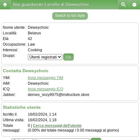
Stai guardando il profilo di Deweychoic
Switch to full style
Nome utente:
Deweychoic
Località:
Belarus
Età:
42
Occupazione:
Law
Interessi:
Cooking
Gruppi:
Contatta Deweychoic
YIM:
Invia messaggio YIM
AIM:
Deweychoic
ICQ:
Invia messaggio ICQ
Jabber:
dernes_snzy9975@instructure.store
Statistiche utente
Iscritto il:
16/02/2024, 1:14
Ultima visita:
16/02/2024, 1:18
Totale
0 |
Cerca messaggi dell’utente
messaggi:
(0.00% del totale messaggi / 0.00 messaggi al giorno)