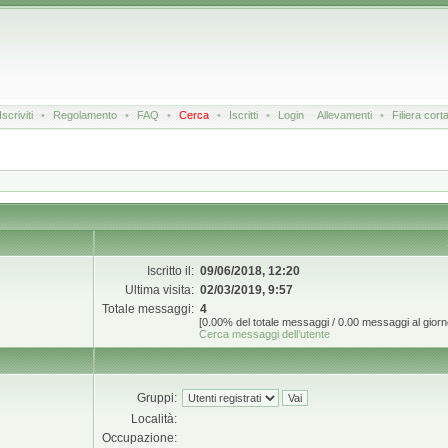
Iscriviti
•
Regolamento
•
FAQ
•
Cerca
•
Iscritti
•
Login
Allevamenti
•
Filiera cort
Iscritto il:
09/06/2018, 12:20
Ultima visita:
02/03/2019, 9:57
Totale messaggi:
4
[0.00% del totale messaggi / 0.00 messaggi al giorn
Cerca messaggi dell’utente
Gruppi:
Località:
Occupazione: