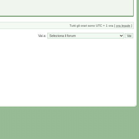
Tutti gli orari sono UTC + 1 ora [
ora legale
]
Vai a: