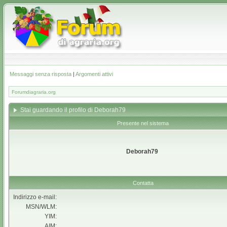
Messaggi senza risposta
|
Argomenti attivi
Forumdiagraria.org
Stai guardando il profilo di Deborah79
Presente nel sistema
Deborah79
Contatta
Indirizzo e-mail:
MSN/WLM:
YIM:
AIM: