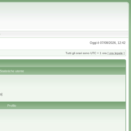
a
Oggi è 07/08/2026, 12:42
Tutti gli orari sono UTC + 1 ora [
ora legale
]
Statistiche utente
o]
Profilo