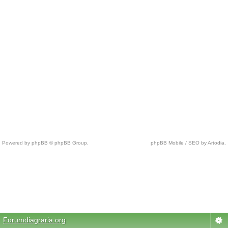
Powered by phpBB © phpBB Group.
phpBB Mobile / SEO by Artodia.
c
h
e
a
p
n
Forumdiagraria.org
f
l