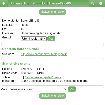
Stai guardando il profilo di BaroneBirra86
Switch to full style
Nome utente:
BaroneBirra86
Località:
Roma
Età:
40
Interessi:
Homebrewing, birra artigianale
Gruppi:
Contatta BaroneBirra86
Sito web:
http://www.baronebirra86.blogspot.it/
Statistiche utente
Iscritto il:
17/12/2013, 14:34
Ultima visita:
18/12/2015, 14:10
Totale
5 |
Cerca messaggi dell’utente
messaggi:
(0.00% del totale messaggi / 0.00 messaggi al giorno)
Vai a:
Switch to full style