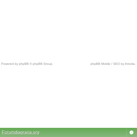
Powered by phpBB © phpBB Group.
phpBB Mobile / SEO by Artodia.
c
h
e
a
p
n
f
l
j
e
r
Forumdiagraria.org
s