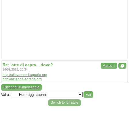
Re: latte di capra... dove?
↓
Marco
24/09/2023, 20:34
http://allevamenti.agraria.org
http://aziende.agraria.org
Rispondi al messaggio
Vai a:
Switch to full style