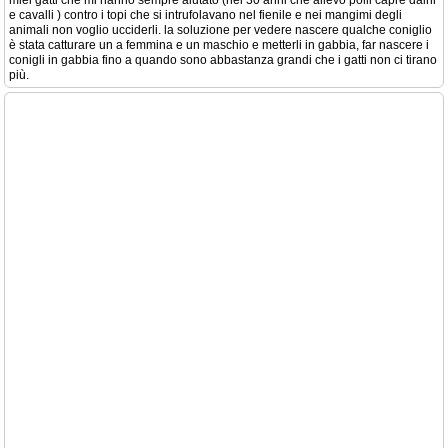
miei gatti che mi hanno sempre aiutato (nei 30 anni che allevo polli capre daini
e cavalli ) contro i topi che si intrufolavano nel fienile e nei mangimi degli
animali non voglio ucciderli. la soluzione per vedere nascere qualche coniglio
è stata catturare un a femmina e un maschio e metterli in gabbia, far nascere i
conigli in gabbia fino a quando sono abbastanza grandi che i gatti non ci tirano
più.