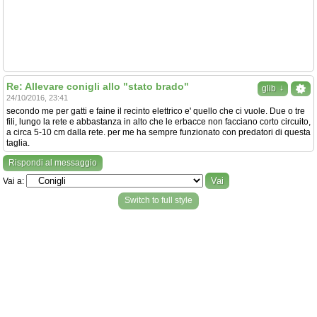
Re: Allevare conigli allo "stato brado"
↓
glib
24/10/2016, 23:41
secondo me per gatti e faine il recinto elettrico e' quello che ci vuole. Due o tre
fili, lungo la rete e abbastanza in alto che le erbacce non facciano corto circuito,
a circa 5-10 cm dalla rete. per me ha sempre funzionato con predatori di questa
taglia.
Rispondi al messaggio
Vai a:
Switch to full style