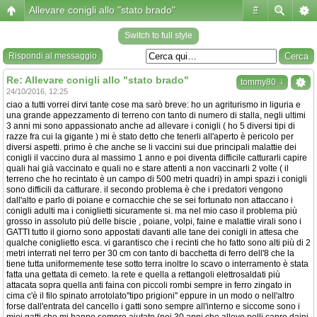
Allevare conigli allo "stato brado"
#
Switch to full style
Rispondi al messaggio
Re: Allevare conigli allo "stato brado"
↓
tommy80
24/10/2016, 12:25
ciao a tutti vorrei dirvi tante cose ma sarò breve: ho un agriturismo in liguria e
una grande appezzamento di terreno con tanto di numero di stalla, negli ultimi
3 anni mi sono appassionato anche ad allevare i conigli ( ho 5 diversi tipi di
razze fra cui la gigante ) mi è stato detto che tenerli all'aperto è pericolo per
diversi aspetti. primo è che anche se li vaccini sui due principali malattie dei
conigli il vaccino dura al massimo 1 anno e poi diventa difficile catturarli capire
quali hai già vaccinato e quali no e stare attenti a non vaccinarli 2 volte ( il
terreno che ho recintato è un campo di 500 metri quadri) in ampi spazi i conigli
sono difficili da catturare. il secondo problema è che i predatori vengono
dall'alto e parlo di poiane e cornacchie che se sei fortunato non attaccano i
conigli adulti ma i coniglietti sicuramente si. ma nel mio caso il problema più
grosso in assoluto più delle biscie , poiane, volpi, faine e malattie virali sono i
GATTI tutto il giorno sono appostati davanti alle tane dei conigli in attesa che
qualche coniglietto esca. vi garantisco che i recinti che ho fatto sono alti più di 2
metri interrati nel terro per 30 cm con tanto di bacchetta di ferro dell'8 che la
tiene tutta uniformemente tese sotto terra inoltre lo scavo o interramento è stata
fatta una gettata di cemeto. la rete e quella a rettangoli elettrosaldati più
attacata sopra quella anti faina con piccoli rombi sempre in ferro zingato in
cima c'è il filo spinato arrotolato''tipo prigioni'' eppure in un modo o nell'altro
forse dall'entrata del cancello i gatti sono sempre all'interno e siccome sono i