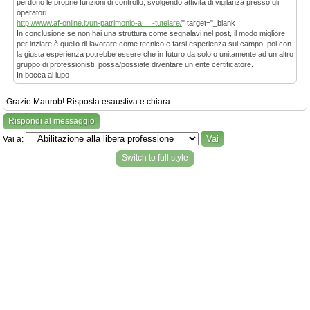
perdono le proprie funzioni di controllo, svolgendo attività di vigilanza presso gli
operatori.
http://www.af-online.it/un-patrimonio-a ... -tutelare/
" target="_blank
In conclusione se non hai una struttura come segnalavi nel post, il modo migliore
per inziare è quello di lavorare come tecnico e farsi esperienza sul campo, poi con
la giusta esperienza potrebbe essere che in futuro da solo o unitamente ad un altro
gruppo di professionisti, possa/possiate diventare un ente certificatore.
In bocca al lupo
Grazie Maurob! Risposta esaustiva e chiara.
Rispondi al messaggio
Vai a:
Switch to full style