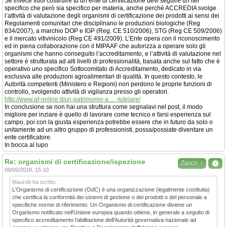
Se invece vuoi costiruire tu un ente di certificazione devi seguire un iter
specifico che però sia specifico per materia, anche perchè ACCREDIA svolge
l’attività di valutazione degli organismi di certificazione dei prodotti ai sensi dei
Regolamenti comunitari che disciplinano le produzioni biologiche (Reg
834/2007), a marchio DOP e IGP (Reg. CE 510/2006), STG (Reg CE 509/2006)
e il mercato vitivinicolo (Reg CE 491/2009). L’Ente opera con il riconoscimento
ed in piena collaborazione con il MIPAAF che autorizza a operare solo gli
organismi che hanno conseguito l’accreditamento, e l’attività di valutazione nel
settore è strutturata ad alti livelli di professionalità, basata anche sul fatto che è
operativo uno specifico Sottocomitato di Accreditamento, dedicato in via
esclusiva alle produzioni agroalimentari di qualità. In questo contesto, le
Autorità competenti (Ministero e Regioni) non perdono le proprie funzioni di
controllo, svolgendo attività di vigilanza presso gli operatori.
http://www.af-online.it/un-patrimonio-a ... -tutelare/
In conclusione se non hai una struttura come segnalavi nel post, il modo
migliore per inziare è quello di lavorare come tecnico e farsi esperienza sul
campo, poi con la giusta esperienza potrebbe essere che in futuro da solo o
unitamente ad un altro gruppo di professionisti, possa/possiate diventare un
ente certificatore.
In bocca al lupo
Re: organismi di certificazione/ispezione
↓
Zasco
09/05/2018, 15:10
Maurob ha scritto:
L'Organismo di certificazione (OdC) è una organizzazione (legalmente costituita)
che certifica la conformità dei sistemi di gestione o dei prodotti o del personale a
specifiche norme di riferimento. Un Organismo di certificazione diviene un
Organismo notificato nell'Unione europea quando ottiene, in generale a seguito di
specifico accreditamento l'abilitazione dell'Autorità governativa nazionale ad