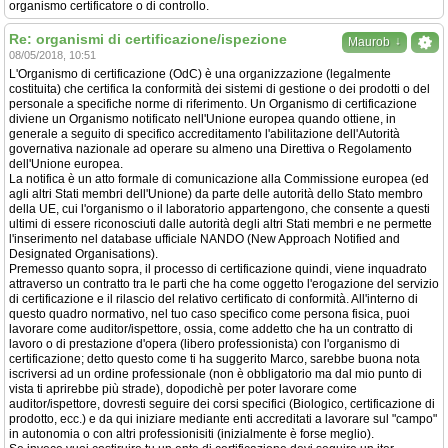
organismo certificatore o di controllo.
Re: organismi di certificazione/ispezione
↓
Maurob
08/05/2018, 10:51
L'Organismo di certificazione (OdC) è una organizzazione (legalmente
costituita) che certifica la conformità dei sistemi di gestione o dei prodotti o del
personale a specifiche norme di riferimento. Un Organismo di certificazione
diviene un Organismo notificato nell'Unione europea quando ottiene, in
generale a seguito di specifico accreditamento l'abilitazione dell'Autorità
governativa nazionale ad operare su almeno una Direttiva o Regolamento
dell'Unione europea.
La notifica è un atto formale di comunicazione alla Commissione europea (ed
agli altri Stati membri dell'Unione) da parte delle autorità dello Stato membro
della UE, cui l'organismo o il laboratorio appartengono, che consente a questi
ultimi di essere riconosciuti dalle autorità degli altri Stati membri e ne permette
l'inserimento nel database ufficiale NANDO (New Approach Notified and
Designated Organisations).
Premesso quanto sopra, il processo di certificazione quindi, viene inquadrato
attraverso un contratto tra le parti che ha come oggetto l'erogazione del servizio
di certificazione e il rilascio del relativo certificato di conformità. All'interno di
questo quadro normativo, nel tuo caso specifico come persona fisica, puoi
lavorare come auditor/ispettore, ossia, come addetto che ha un contratto di
lavoro o di prestazione d'opera (libero professionista) con l'organismo di
certificazione; detto questo come ti ha suggerito Marco, sarebbe buona nota
iscriversi ad un ordine professionale (non è obbligatorio ma dal mio punto di
vista ti aprirebbe più strade), dopodichè per poter lavorare come
auditor/ispettore, dovresti seguire dei corsi specifici (Biologico, certificazione di
prodotto, ecc.) e da qui iniziare mediante enti accreditati a lavorare sul "campo"
in autonomia o con altri professionisiti (inizialmente è forse meglio).