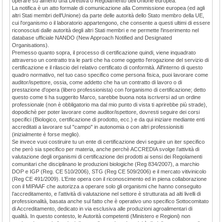
operare su almeno una Direttiva o Regolamento dell'Unione europea.
La notifica è un atto formale di comunicazione alla Commissione europea (ed agli
altri Stati membri dell'Unione) da parte delle autorità dello Stato membro della UE,
cui l'organismo o il laboratorio appartengono, che consente a questi ultimi di essere
riconosciuti dalle autorità degli altri Stati membri e ne permette l'inserimento nel
database ufficiale NANDO (New Approach Notified and Designated
Organisations).
Premesso quanto sopra, il processo di certificazione quindi, viene inquadrato
attraverso un contratto tra le parti che ha come oggetto l'erogazione del servizio di
certificazione e il rilascio del relativo certificato di conformità. All'interno di questo
quadro normativo, nel tuo caso specifico come persona fisica, puoi lavorare come
auditor/ispettore, ossia, come addetto che ha un contratto di lavoro o di
prestazione d'opera (libero professionista) con l'organismo di certificazione; detto
questo come ti ha suggerito Marco, sarebbe buona nota iscriversi ad un ordine
professionale (non è obbligatorio ma dal mio punto di vista ti aprirebbe più strade),
dopodichè per poter lavorare come auditor/ispettore, dovresti seguire dei corsi
specifici (Biologico, certificazione di prodotto, ecc.) e da qui iniziare mediante enti
accreditati a lavorare sul "campo" in autonomia o con altri professionisiti
(inizialmente è forse meglio).
Se invece vuoi costiruire tu un ente di certificazione devi seguire un iter specifico
che però sia specifico per materia, anche perchè ACCREDIA svolge l’attività di
valutazione degli organismi di certificazione dei prodotti ai sensi dei Regolamenti
comunitari che disciplinano le produzioni biologiche (Reg 834/2007), a marchio
DOP e IGP (Reg. CE 510/2006), STG (Reg CE 509/2006) e il mercato vitivinicolo
(Reg CE 491/2009). L’Ente opera con il riconoscimento ed in piena collaborazione
con il MIPAAF che autorizza a operare solo gli organismi che hanno conseguito
l’accreditamento, e l’attività di valutazione nel settore è strutturata ad alti livelli di
professionalità, basata anche sul fatto che è operativo uno specifico Sottocomitato
di Accreditamento, dedicato in via esclusiva alle produzioni agroalimentari di
qualità. In questo contesto, le Autorità competenti (Ministero e Regioni) non